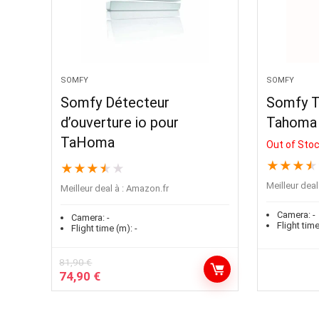
SOMFY
SOMFY
Somfy Détecteur
Somfy 
d’ouverture io pour
Tahoma 
TaHoma
Out of Sto
★
★
★
★
★
★
★
★
★
Meilleur deal 
Meilleur deal à :
Amazon.fr
Camera:
-
Camera:
-
Flight time
Flight time (m):
-
81,90
€
74,90
€