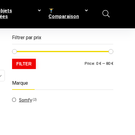
bjets
ées
Comparaison
Filtrer par prix
Min
Max
FILTER
Price:
0 €
—
80 €
price
price
Marque
Somfy
(2)