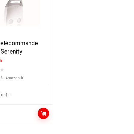
Télécommande
Serenity
ck
★
à :
Amazon.fr
 (m):
-