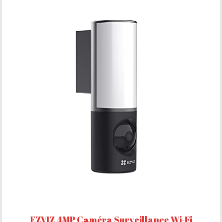
EZVIZ 4MP Caméra Surveillance Wi-Fi