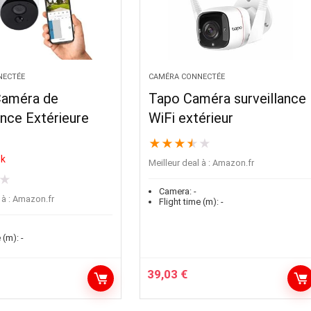
NECTÉE
CAMÉRA CONNECTÉE
améra de
Tapo Caméra surveillance
ance Extérieure
WiFi extérieur
★
★
★
★
★
ck
Meilleur deal à :
Amazon.fr
★
Camera:
-
à :
Amazon.fr
Flight time (m):
-
 (m):
-
39,03
€