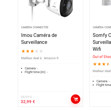
CAMÉRA CONNECTÉE
CAMÉRA CON
Imou Caméra de
Somfy C
Surveillance
Surveill
Wifi
★
★
★
★
★
Out of Sto
Meilleur deal à :
Amazon.fr
★
★
★
★
Camera:
-
Meilleur deal 
Flight time (m):
-
Camera:
-
Flight time
34,99
€
32,99
€