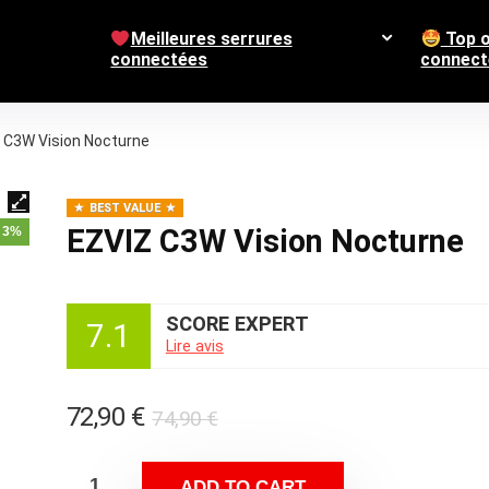
Meilleures serrures
Top o
connectées
connect
 C3W Vision Nocturne
BEST VALUE
EZVIZ C3W Vision Nocturne
- 3%
SCORE EXPERT
7.1
Lire avis
72,90
€
74,90
€
ADD TO CART