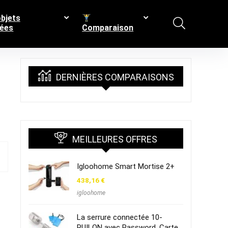
bjets
ées
Comparaison
DERNIÈRES COMPARAISONS
MEILLEURES OFFRES
Igloohome Smart Mortise 2+
438,16
€
igloohome
La serrure connectée 10-
RUILON avec Password, Carte