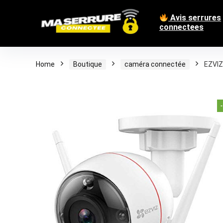
Avis serrures
connectees
Home
Boutique
caméra connectée
EZVIZ