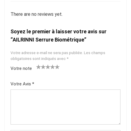
There are no reviews yet.
Soyez le premier à laisser votre avis sur
“AILRINNI Serrure Biométrique”
Votre adresse e-mail ne sera pas publiée.
Les champs
obligatoires sont indiqués avec
*
Votre note
1
2
3
4
5
Votre Avis
*