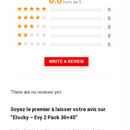
0.0
hors de 5
★
★
★
★
★
0
★
★
★
★
★
0
★
★
★
★
★
0
★
★
★
★
★
0
★
★
★
★
★
0
WRITE A REVIEW
There are no reviews yet.
Soyez le premier à laisser votre avis sur
“Elocky – Evy 2 Pack 30+45”