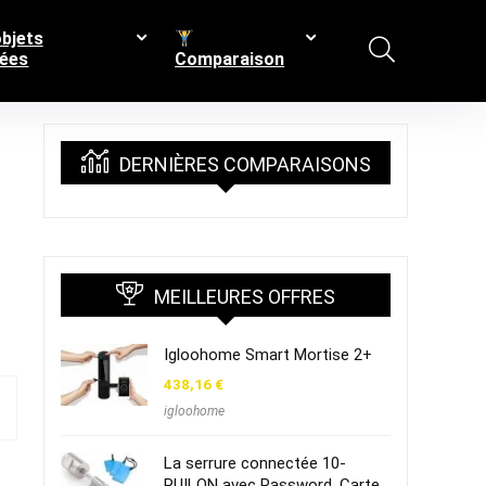
bjets
ées
Comparaison
DERNIÈRES COMPARAISONS
MEILLEURES OFFRES
Igloohome Smart Mortise 2+
438,16
€
igloohome
La serrure connectée 10-
RUILON avec Password, Carte