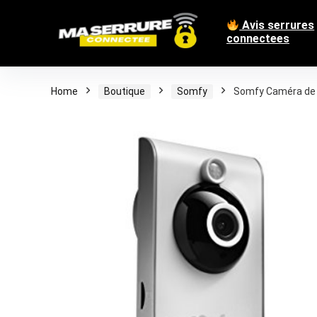
Avis serrures
connectees
Home
Boutique
Somfy
Somfy Caméra de s