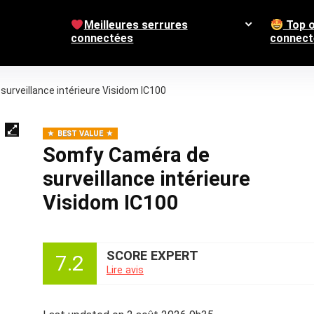
Meilleures serrures
Top o
connectées
connect
urveillance intérieure Visidom IC100
BEST VALUE
Somfy Caméra de
surveillance intérieure
Visidom IC100
SCORE EXPERT
7.2
Lire avis