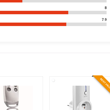
8
7.9
BEST VA