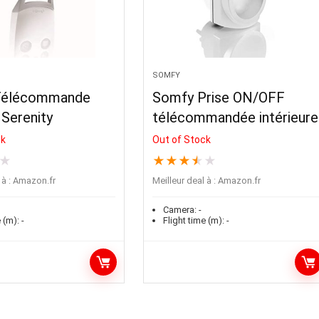
SOMFY
Télécommande
Somfy Prise ON/OFF
Serenity
télécommandée intérieure
ck
Out of Stock
★
★
★
★
★
★
à :
Amazon.fr
Meilleur deal à :
Amazon.fr
Camera:
-
 (m):
-
Flight time (m):
-