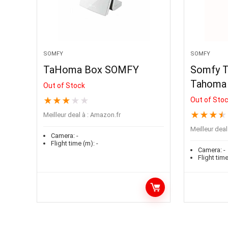
SOMFY
SOMFY
TaHoma Box SOMFY
Somfy 
Tahoma 
Out of Stock
★
★
★
★
★
Out of Sto
★
★
★
★
Meilleur deal à :
Amazon.fr
Meilleur deal 
Camera:
-
Flight time (m):
-
Camera:
-
Flight time